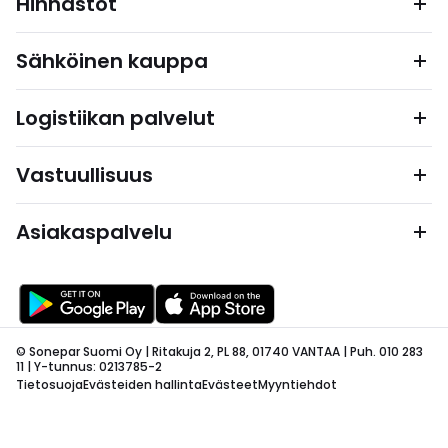
Hinnastot
Sähköinen kauppa
Logistiikan palvelut
Vastuullisuus
Asiakaspalvelu
© Sonepar Suomi Oy | Ritakuja 2, PL 88, 01740 VANTAA | Puh. 010 283
11 | Y-tunnus: 0213785-2
Tietosuoja
Evästeiden hallinta
Evästeet
Myyntiehdot