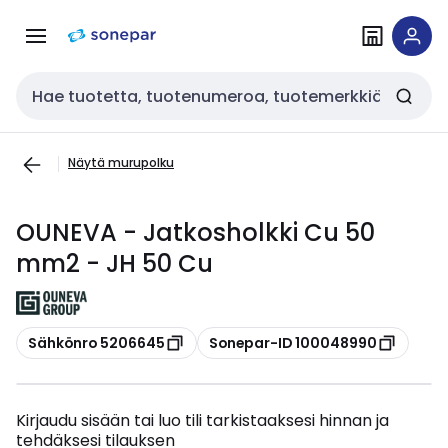
Siirry
Siirry
navigointiin
sisältöön
Haku
Näytä murupolku
OUNEVA - Jatkosholkki Cu 50
mm2 - JH 50 Cu
Kopioi
Kopioi
Sähkönro 5206645
Sonepar-ID 100048990
Kirjaudu sisään tai luo tili tarkistaaksesi hinnan ja
tehdäksesi tilauksen