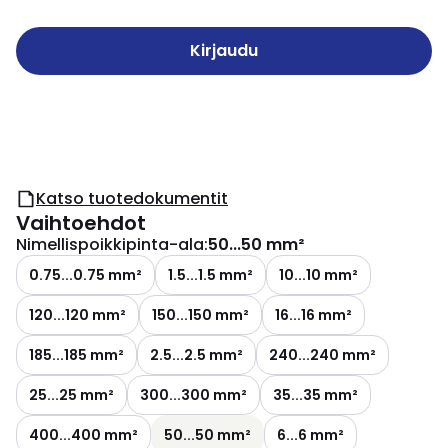
Kirjaudu
Katso tuotedokumentit
Vaihtoehdot
Nimellispoikkipinta-ala
:
50...50 mm²
0.75...0.75 mm²
1.5...1.5 mm²
10...10 mm²
120...120 mm²
150...150 mm²
16...16 mm²
185...185 mm²
2.5...2.5 mm²
240...240 mm²
25...25 mm²
300...300 mm²
35...35 mm²
400...400 mm²
50...50 mm²
6...6 mm²