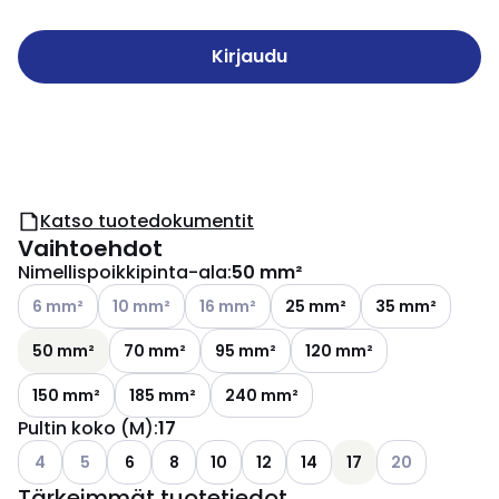
Kirjaudu
Katso tuotedokumentit
Vaihtoehdot
Nimellispoikkipinta-ala
:
50 mm²
Katso käytettävissä olevat vaihtoehdot
Katso käytettävissä olevat vaihtoehdot
Katso käytettävissä olevat vaihtoehdot
6 mm²
10 mm²
16 mm²
25 mm²
35 mm²
50 mm²
70 mm²
95 mm²
120 mm²
150 mm²
185 mm²
240 mm²
Pultin koko (M)
:
17
Katso käytettävissä olevat vaihtoehdot
Katso käytettävissä olevat vaihtoehdot
Katso käytettäv
4
5
6
8
10
12
14
17
20
Tärkeimmät tuotetiedot