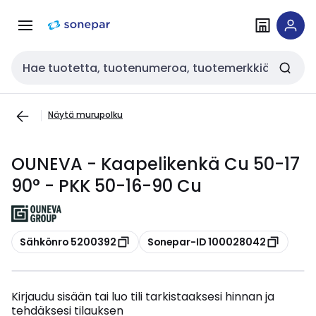
Siirry
Siirry
navigointiin
sisältöön
Haku
Näytä murupolku
OUNEVA - Kaapelikenkä Cu 50-17
90° - PKK 50-16-90 Cu
Kopioi
Kopioi
Sähkönro 5200392
Sonepar-ID 100028042
Kirjaudu sisään tai luo tili tarkistaaksesi hinnan ja
tehdäksesi tilauksen