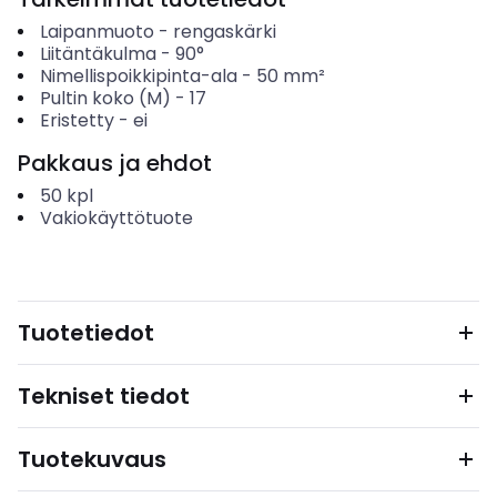
Laipanmuoto
-
rengaskärki
Liitäntäkulma
-
90°
Nimellispoikkipinta-ala
-
50
mm²
Pultin koko (M)
-
17
Eristetty
-
ei
Pakkaus ja ehdot
50
kpl
Vakiokäyttötuote
Tuotetiedot
Tekniset tiedot
Tuotekuvaus