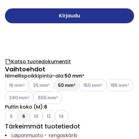
Kirjaudu
Katso tuotedokumentit
Vaihtoehdot
Nimellispoikkipinta-ala
:
50 mm²
Katso käytettävissä olevat vaihtoehdot
Katso käytettävissä olevat vaihtoehdot
Katso käytettävissä olevat
Katso käytettä
16 mm²
25 mm²
50 mm²
150 mm²
185 mm²
Katso käytettävissä olevat vaihtoehdot
Katso käytettävissä olevat vaihtoehdot
240 mm²
300 mm²
Pultin koko (M)
:
6
Katso käytettävissä olevat vaihtoehdot
Katso käytettävissä olevat vaihtoehdot
Katso käytettävissä olevat vaihtoehdot
Katso käytettävissä olevat vaihtoehdo
5
6
10
12
14
Tärkeimmät tuotetiedot
Laipanmuoto
-
rengaskärki