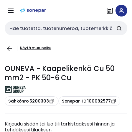
Siirry
Siirry
navigointiin
sisältöön
Haku
Näytä murupolku
OUNEVA - Kaapelikenkä Cu 50
mm2 - PK 50-6 Cu
Kopioi
Kopioi
Sähkönro 5200303
Sonepar-ID 100092577
Kirjaudu sisään tai luo tili tarkistaaksesi hinnan ja
tehdäksesi tilauksen