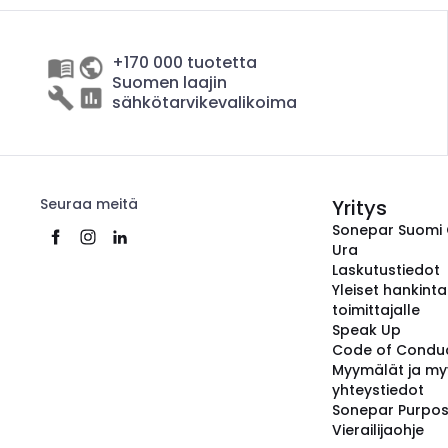
+170 000 tuotetta
Suomen laajin
sähkötarvikevalikoima
Seuraa meitä
Yritys
Sonepar Suomi
Ura
Laskutustiedot
Yleiset hankint
toimittajalle
Speak Up
Code of Condu
Myymälät ja my
yhteystiedot
Sonepar Purpo
Vierailijaohje