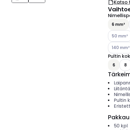
Katso 
Vaihto
Nimellisp
6 mm²
Katso käyt
50 mm²
Katso käyt
140 mm²
Pultin ko
6
8
Tärkei
Laipa
Liitän
Nimelli
Pultin 
Eristet
Pakkau
50
kpl