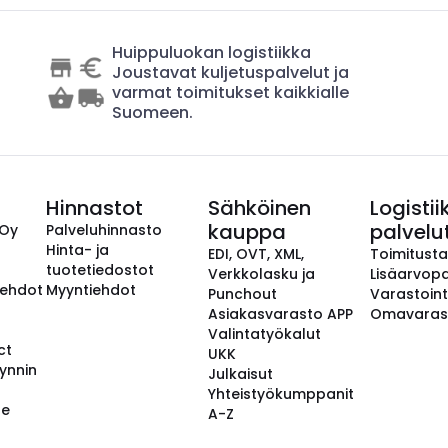
Huippuluokan logistiikka
Joustavat kuljetuspalvelut ja
varmat toimitukset kaikkialle
Suomeen.
Hinnastot
Sähköinen
Logistii
kauppa
palvelu
 Oy
Palveluhinnasto
Hinta- ja
EDI, OVT, XML,
Toimitust
tuotetiedostot
Verkkolasku ja
Lisäarvopa
aehdot
Myyntiehdot
Punchout
Varastoint
Asiakasvarasto APP
Omavaras
Valintatyökalut
ct
UKK
ynnin
Julkaisut
Yhteistyökumppanit
se
A-Z