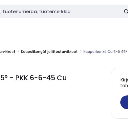
tarvikkeet
Kaapelikengät ja liitostarvikkeet
Kaapelikenkä Cu 6-6 45°
5° - PKK 6-6-45 Cu
Kir
teh