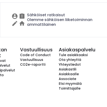
Sähköiset ratkaisut
Olemme sähköisen liiketoiminnan
ammattilainen
kan
Vastuullisuus
Asiakaspalvelu
t
Code of Conduct
Tule asiakkaaksi
Vastuullisuus
Ota yhteyttä
avat
CO2e-raportti
Yhteystiedot
lvelut
Asiakastili
ipalvelut
Asiakkaalle
to
Associate
Etsi myymälä
Toimittajalle