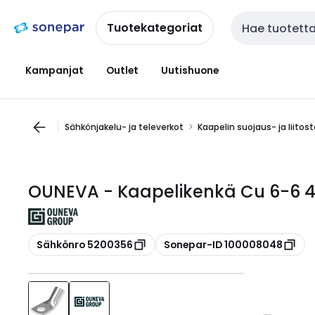
Siirry
Siirry
navigointiin
sisältöön
Tuotekategoriat
Haku
Kampanjat
Outlet
Uutishuone
Sähkönjakelu- ja televerkot
Kaapelin suojaus- ja liitos
OUNEVA - Kaapelikenkä Cu 6-6 4
Kopioi
Kopioi
Sähkönro 5200356
Sonepar-ID 100008048