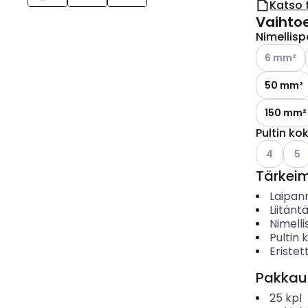
Katso 
Vaihto
Nimellisp
Katso käyt
6 mm²
50 mm²
150 mm²
Pultin ko
Katso käyt
Kats
4
5
Tärkei
Laipa
Liitän
Nimelli
Pultin 
Eristet
Pakkau
25
kpl