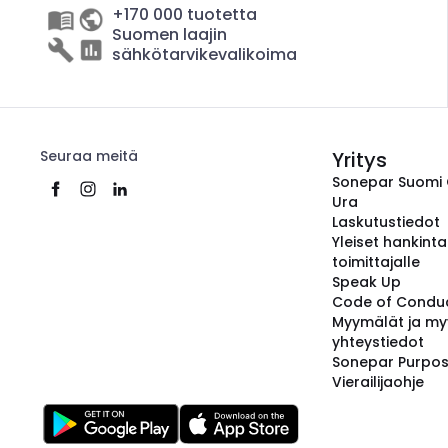
+170 000 tuotetta
Suomen laajin
sähkötarvikevalikoima
Seuraa meitä
Yritys
Sonepar Suomi
Ura
Laskutustiedot
Yleiset hankint
toimittajalle
Speak Up
Code of Condu
Myymälät ja my
yhteystiedot
Sonepar Purpo
Vierailijaohje