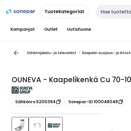
Siirry
Siirry
navigointiin
sisältöön
Tuotekategoriat
Haku
Kampanjat
Outlet
Uutishuone
Sähkönjakelu- ja televerkot
Kaapelin suojaus- ja liitos
OUNEVA - Kaapelikenkä Cu 70-10 
Kopioi
Kopioi
Sähkönro 5200394
Sonepar-ID 100048048