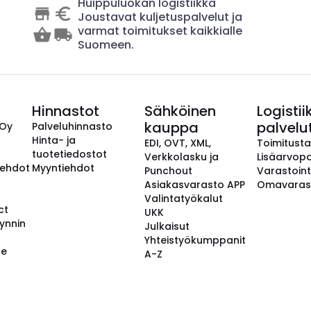
Huippuluokan logistiikka
Joustavat kuljetuspalvelut ja
varmat toimitukset kaikkialle
Suomeen.
Hinnastot
Sähköinen
Logistii
kauppa
palvelu
 Oy
Palveluhinnasto
Hinta- ja
EDI, OVT, XML,
Toimitust
tuotetiedostot
Verkkolasku ja
Lisäarvopa
aehdot
Myyntiehdot
Punchout
Varastoint
Asiakasvarasto APP
Omavaras
Valintatyökalut
ct
UKK
ynnin
Julkaisut
Yhteistyökumppanit
se
A-Z