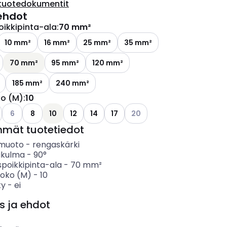
tuotedokumentit
ehdot
oikkipinta-ala
:
70 mm²
ettävissä olevat vaihtoehdot
10 mm²
16 mm²
25 mm²
35 mm²
70 mm²
95 mm²
120 mm²
185 mm²
240 mm²
ko (M)
:
10
ettävissä olevat vaihtoehdot
o käytettävissä olevat vaihtoehdot
Katso käytettävissä olevat vaihtoehdot
Katso käytettävissä olevat 
6
8
10
12
14
17
20
mmät tuotetiedot
nmuoto
-
rengaskärki
täkulma
-
90°
spoikkipinta-ala
-
70
mm²
koko (M)
-
10
ty
-
ei
s ja ehdot