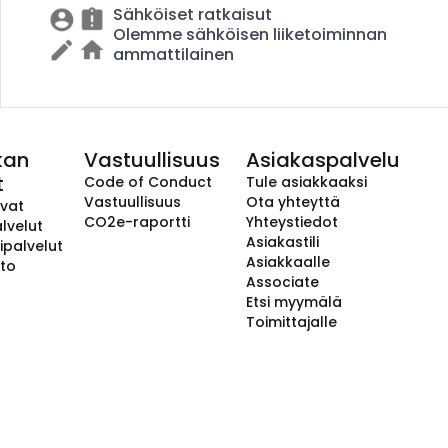
Sähköiset ratkaisut
Olemme sähköisen liiketoiminnan
ammattilainen
kan
Vastuullisuus
Asiakaspalvelu
t
Code of Conduct
Tule asiakkaaksi
Vastuullisuus
Ota yhteyttä
avat
CO2e-raportti
Yhteystiedot
lvelut
Asiakastili
ipalvelut
Asiakkaalle
to
Associate
Etsi myymälä
Toimittajalle