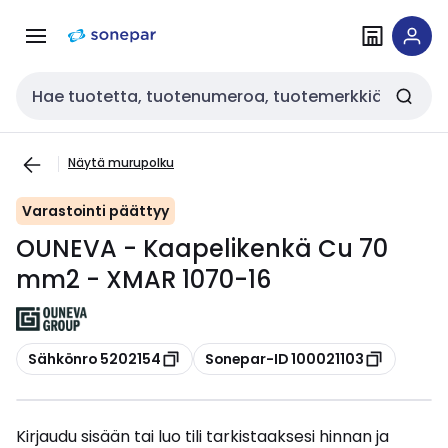
Siirry
Siirry
navigointiin
sisältöön
Haku
Näytä murupolku
Varastointi päättyy
OUNEVA - Kaapelikenkä Cu 70
mm2 - XMAR 1070-16
Kopioi
Kopioi
Sähkönro 5202154
Sonepar-ID 100021103
Kirjaudu sisään tai luo tili tarkistaaksesi hinnan ja