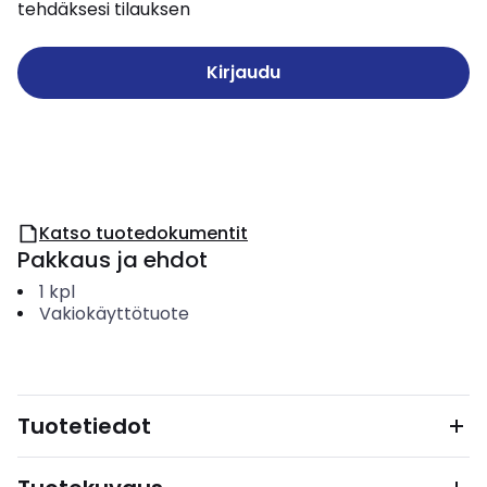
tehdäksesi tilauksen
Kirjaudu
Katso tuotedokumentit
Pakkaus ja ehdot
1
kpl
Vakiokäyttötuote
Tuotetiedot