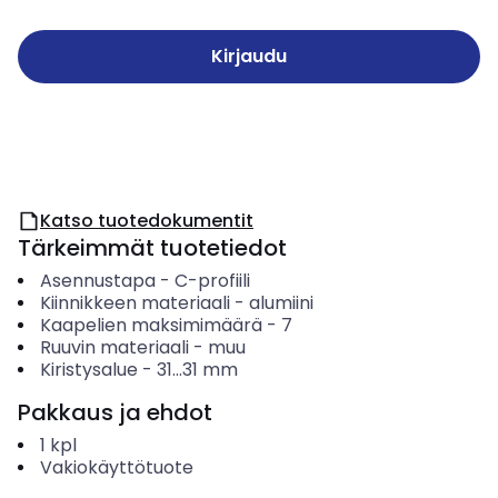
Kirjaudu
Katso tuotedokumentit
Tärkeimmät tuotetiedot
Asennustapa
-
C-profiili
Kiinnikkeen materiaali
-
alumiini
Kaapelien maksimimäärä
-
7
Ruuvin materiaali
-
muu
Kiristysalue
-
31...31
mm
Pakkaus ja ehdot
1
kpl
Vakiokäyttötuote