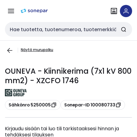
Siirry
Siirry
navigointiin
sisältöön
Haku
Näytä murupolku
OUNEVA - Kiinnikerima (7x1 kV 800
mm2) - XZCFO 1746
Kopioi
Kopioi
Sähkönro 5250005
Sonepar-ID 100080733
Kirjaudu sisään tai luo tili tarkistaaksesi hinnan ja
tehdäksesi tilauksen