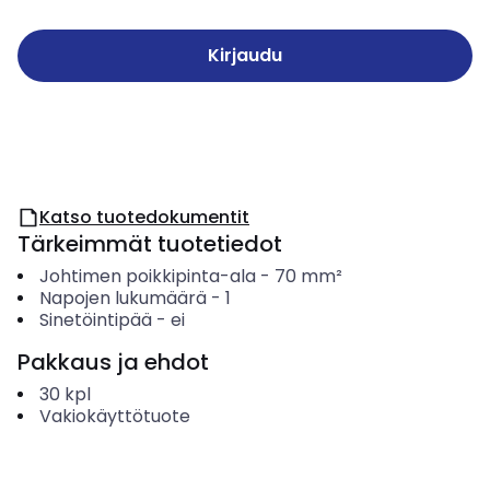
Kirjaudu
Katso tuotedokumentit
Tärkeimmät tuotetiedot
Johtimen poikkipinta-ala
-
70
mm²
Napojen lukumäärä
-
1
Sinetöintipää
-
ei
Pakkaus ja ehdot
30
kpl
Vakiokäyttötuote