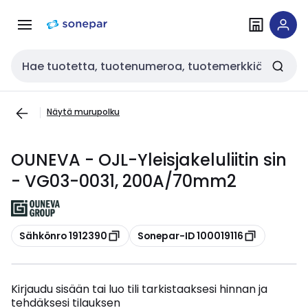
Siirry
Siirry
navigointiin
sisältöön
Haku
Näytä murupolku
OUNEVA - OJL-Yleisjakeluliitin sin
- VG03-0031, 200A/70mm2
Kopioi
Kopioi
Sähkönro 1912390
Sonepar-ID 100019116
Kirjaudu sisään tai luo tili tarkistaaksesi hinnan ja
tehdäksesi tilauksen