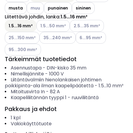
Katso käytettävissä olevat vaihtoehdot
musta
muu
punainen
sininen
Liitettävä johdin, lanka
:
1.5...16 mm²
Katso käytettävissä olevat vaihtoehdot
Katso käytettävissä olevat va
1.5...16 mm²
1.5...50 mm²
2.5...35 mm²
Katso käytettävissä olevat vaihtoehdot
Katso käytettävissä olevat vaihtoehdot
Katso käytettävissä olevat
25...150 mm²
35...240 mm²
6...95 mm²
Katso käytettävissä olevat vaihtoehdot
95...300 mm²
Tärkeimmät tuotetiedot
Asennustapa
-
DIN-kisko 35 mm
Nimellisjännite
-
1000
V
Liitäntävalmiin hienolankaisen johtimen
poikkipinta-ala ilman kaapelipäätettä
-
1.5...10
mm²
Mitoitusvirta In
-
82
A
Kaapeliliitännän tyyppi 1
-
ruuviliitäntä
Pakkaus ja ehdot
1
kpl
Vakiokäyttötuote