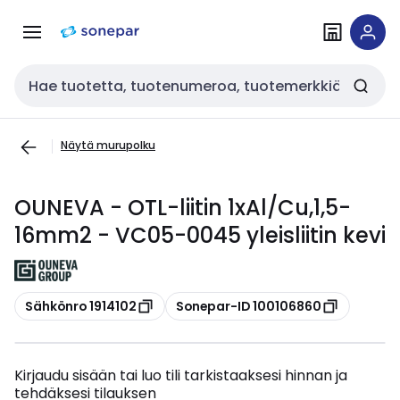
Siirry
Siirry
navigointiin
sisältöön
Haku
Näytä murupolku
OUNEVA - OTL-liitin 1xAl/Cu,1,5-
16mm2 - VC05-0045 yleisliitin kevi
Kopioi
Kopioi
Sähkönro 1914102
Sonepar-ID 100106860
Kirjaudu sisään tai luo tili tarkistaaksesi hinnan ja
tehdäksesi tilauksen