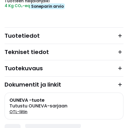
Tuotteen hiilijalanjälki
4 Kg CO₂-eq
Soneparin arvio
Tuotetiedot
Tekniset tiedot
Tuotekuvaus
Dokumentit ja linkit
OUNEVA -tuote
Tutustu OUNEVA-sarjaan
OTL-liitin