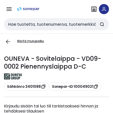
Siirry
Siirry
navigointiin
sisältöön
Haku
Näytä murupolku
OUNEVA - Sovitelaippa - VD09-
0002 Pienennyslaippa D-C
Kopioi
Kopioi
Sähkönro 3401088
Sonepar-ID 100049021
Kirjaudu sisään tai luo tili tarkistaaksesi hinnan ja
tehdäksesi tilauksen