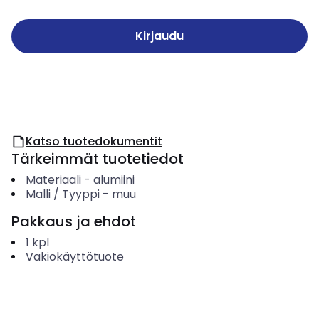
Kirjaudu
Katso tuotedokumentit
Tärkeimmät tuotetiedot
Materiaali
-
alumiini
Malli / Tyyppi
-
muu
Pakkaus ja ehdot
1
kpl
Vakiokäyttötuote