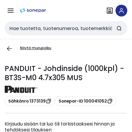
Siirry
Siirry
navigointiin
sisältöön
Haku
Näytä murupolku
PANDUIT - Johdinside (1000kpl) -
BT3S-M0 4.7x305 MUS
Kopioi
Kopioi
Sähkönro 1373139
Sonepar-ID 100041052
Kirjaudu sisään tai luo tili tarkistaaksesi hinnan ja
tehdäksesi tilauksen