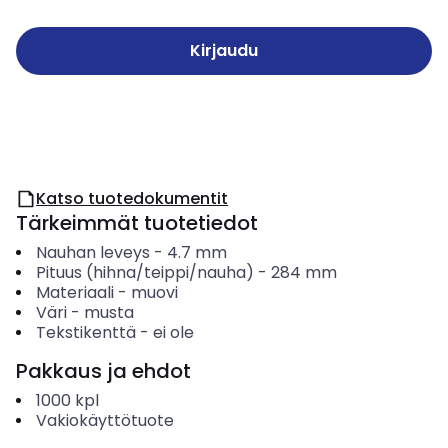
Kirjaudu
Katso tuotedokumentit
Tärkeimmät tuotetiedot
Nauhan leveys
-
4.7
mm
Pituus (hihna/teippi/nauha)
-
284
mm
Materiaali
-
muovi
Väri
-
musta
Tekstikenttä
-
ei ole
Pakkaus ja ehdot
1000
kpl
Vakiokäyttötuote