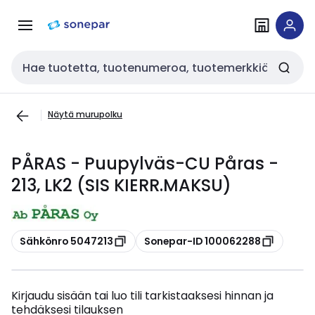
Siirry
Siirry
navigointiin
sisältöön
Haku
Näytä murupolku
PÅRAS - Puupylväs-CU Påras -
213, LK2 (SIS KIERR.MAKSU)
Kopioi
Kopioi
Sähkönro 5047213
Sonepar-ID 100062288
Kirjaudu sisään tai luo tili tarkistaaksesi hinnan ja
tehdäksesi tilauksen