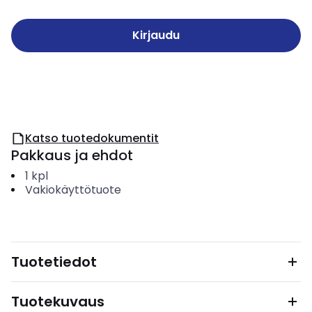
Kirjaudu
Katso tuotedokumentit
Pakkaus ja ehdot
1
kpl
Vakiokäyttötuote
Tuotetiedot
Tuotekuvaus