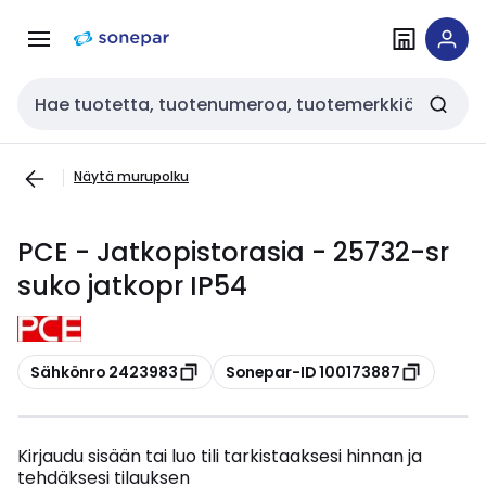
Siirry
Siirry
navigointiin
sisältöön
Haku
Näytä murupolku
PCE - Jatkopistorasia - 25732-sr
suko jatkopr IP54
Kopioi
Kopioi
Sähkönro 2423983
Sonepar-ID 100173887
Kirjaudu sisään tai luo tili tarkistaaksesi hinnan ja
tehdäksesi tilauksen