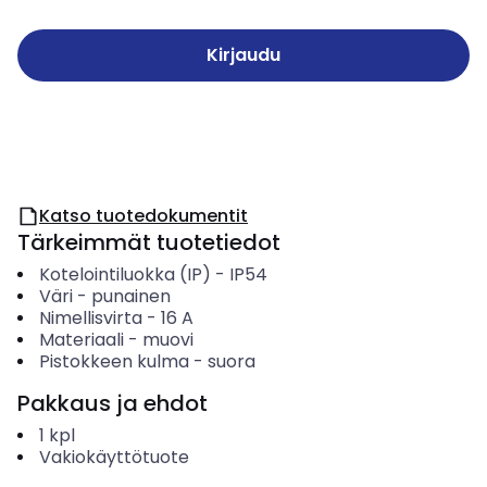
Kirjaudu
Katso tuotedokumentit
Tärkeimmät tuotetiedot
Kotelointiluokka (IP)
-
IP54
Väri
-
punainen
Nimellisvirta
-
16
A
Materiaali
-
muovi
Pistokkeen kulma
-
suora
Pakkaus ja ehdot
1
kpl
Vakiokäyttötuote