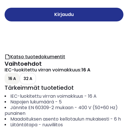
Kirjaudu
Katso tuotedokumentit
Vaihtoehdot
IEC-luokitettu virran voimakkuus
:
16 A
16 A
32 A
Tärkeimmät tuotetiedot
IEC-luokitettu virran voimakkuus
-
16
A
Napojen lukumäärä
-
5
Jännite EN 60309-2 mukaan
-
400 V (50+60 Hz)
punainen
Maadoituksen asento kellotaulun mukaisesti
-
6
h
Liitäntätapa
-
ruuviliitos