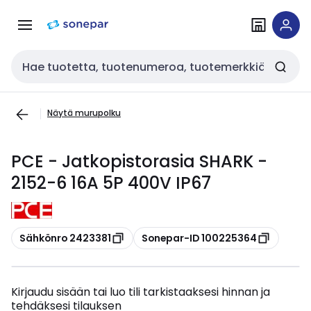
Siirry
Siirry
navigointiin
sisältöön
Haku
Näytä murupolku
PCE - Jatkopistorasia SHARK -
2152-6 16A 5P 400V IP67
Kopioi
Kopioi
Sähkönro 2423381
Sonepar-ID 100225364
Kirjaudu sisään tai luo tili tarkistaaksesi hinnan ja
tehdäksesi tilauksen