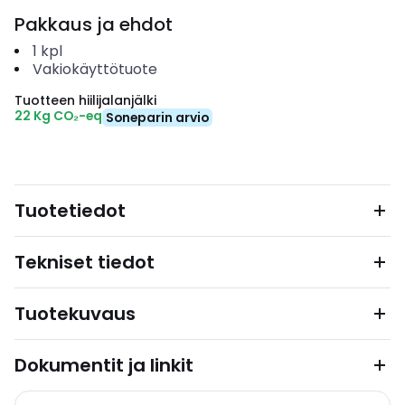
Pakkaus ja ehdot
1
kpl
Vakiokäyttötuote
Tuotteen hiilijalanjälki
22 Kg CO₂-eq
Soneparin arvio
Tuotetiedot
Tekniset tiedot
Tuotekuvaus
Dokumentit ja linkit