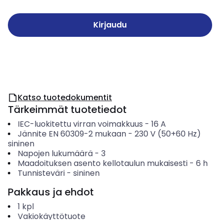
Kirjaudu
Katso tuotedokumentit
Tärkeimmät tuotetiedot
IEC-luokitettu virran voimakkuus
-
16
A
Jännite EN 60309-2 mukaan
-
230 V (50+60 Hz)
sininen
Napojen lukumäärä
-
3
Maadoituksen asento kellotaulun mukaisesti
-
6
h
Tunnisteväri
-
sininen
Pakkaus ja ehdot
1
kpl
Vakiokäyttötuote