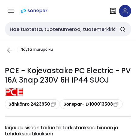
Siirry
Siirry
navigointiin
sisältöön
Haku
Näytä murupolku
PCE - Kojevastake PC Electric - PV
16A 3nap 230V 6H IP44 SUOJ
Kopioi
Kopioi
Sähkönro 2423950
Sonepar-ID 100013508
Kirjaudu sisään tai luo tili tarkistaaksesi hinnan ja
tehdäksesi tilauksen