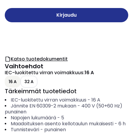
Kirjaudu
Katso tuotedokumentit
Vaihtoehdot
IEC-luokitettu virran voimakkuus
:
16 A
16 A
32 A
Tärkeimmät tuotetiedot
IEC-luokitettu virran voimakkuus
-
16
A
Jännite EN 60309-2 mukaan
-
400 V (50+60 Hz)
punainen
Napojen lukumäärä
-
5
Maadoituksen asento kellotaulun mukaisesti
-
6
h
Tunnisteväri
-
punainen