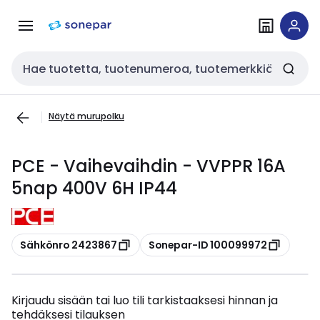
Siirry
Siirry
navigointiin
sisältöön
Haku
Näytä murupolku
PCE - Vaihevaihdin - VVPPR 16A
5nap 400V 6H IP44
Kopioi
Kopioi
Sähkönro 2423867
Sonepar-ID 100099972
Kirjaudu sisään tai luo tili tarkistaaksesi hinnan ja
tehdäksesi tilauksen