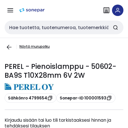
Siirry
Siirry
navigointiin
sisältöön
Haku
Näytä murupolku
PEREL - Pienoislamppu - 50602-
BA9S T10X28mm 6V 2W
Kopioi
Kopioi
Sähkönro 4799654
Sonepar-ID 100001593
Kirjaudu sisään tai luo tili tarkistaaksesi hinnan ja
tehdäksesi tilauksen