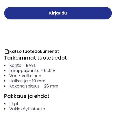
Kirjaudu
Katso tuotedokumentit
Tärkeimmät tuotetiedot
Kanta
-
BA9s
Lamppujännite
-
6...6
V
Väri
-
valkoinen
Halkaisija
-
10
mm
Kokonaispituus
-
28
mm
Pakkaus ja ehdot
1
kpl
Vakiokäyttötuote