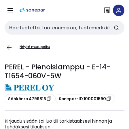
Siirry
Siirry
navigointiin
sisältöön
Haku
Näytä murupolku
PEREL - Pienoislamppu - E-14-
T1654-060V-5W
Kopioi
Kopioi
Sähkönro 4799816
Sonepar-ID 100001590
Kirjaudu sisään tai luo tili tarkistaaksesi hinnan ja
tehdäksesi tilauksen