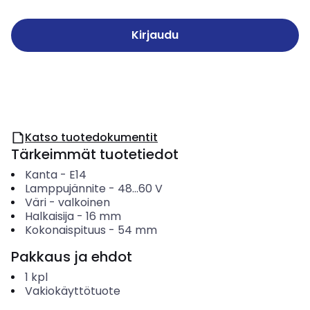
Kirjaudu
Katso tuotedokumentit
Tärkeimmät tuotetiedot
Kanta
-
E14
Lamppujännite
-
48...60
V
Väri
-
valkoinen
Halkaisija
-
16
mm
Kokonaispituus
-
54
mm
Pakkaus ja ehdot
1
kpl
Vakiokäyttötuote