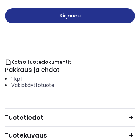
Kirjaudu
Katso tuotedokumentit
Pakkaus ja ehdot
1
kpl
Vakiokäyttötuote
Tuotetiedot
Tuotekuvaus