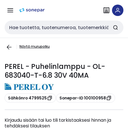
Siirry
Siirry
navigointiin
sisältöön
Haku
Näytä murupolku
PEREL - Puhelinlamppu - OL-
683040-T-6.8 30V 40MA
Kopioi
Kopioi
Sähkönro 4799525
Sonepar-ID 100100958
Kirjaudu sisään tai luo tili tarkistaaksesi hinnan ja
tehdäksesi tilauksen