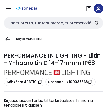
Siirry
Siirry
navigointiin
sisältöön
Haku
Näytä murupolku
PERFORMANCE IN LIGHTING - Liitin
- Y-haaroitin D 14-17mmm IP68
Kopioi
Kopioi
Sähkönro 4037101
Sonepar-ID 100037368
Kirjaudu sisään tai luo tili tarkistaaksesi hinnan ja
tehdäksesi tilauksen