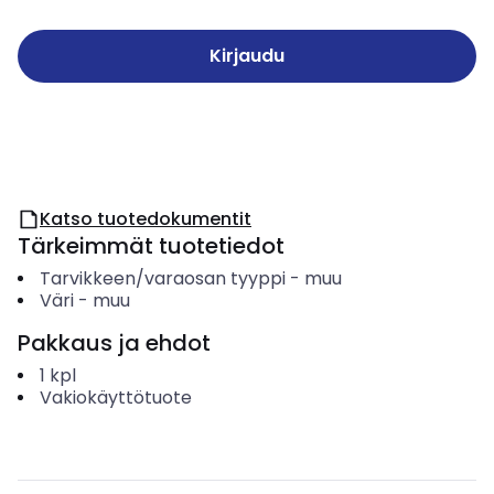
Kirjaudu
Katso tuotedokumentit
Tärkeimmät tuotetiedot
Tarvikkeen/varaosan tyyppi
-
muu
Väri
-
muu
Pakkaus ja ehdot
1
kpl
Vakiokäyttötuote