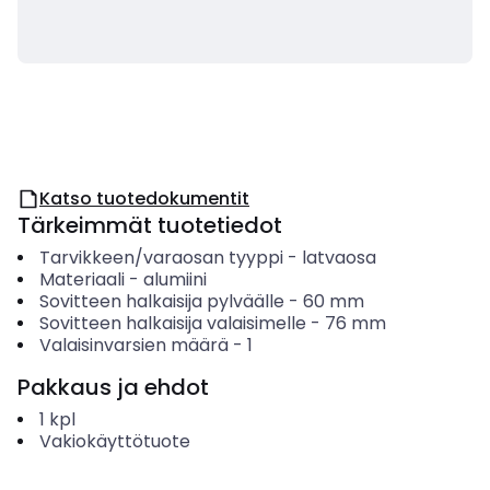
Katso tuotedokumentit
Tärkeimmät tuotetiedot
Tarvikkeen/varaosan tyyppi
-
latvaosa
Materiaali
-
alumiini
Sovitteen halkaisija pylväälle
-
60
mm
Sovitteen halkaisija valaisimelle
-
76
mm
Valaisinvarsien määrä
-
1
Pakkaus ja ehdot
1
kpl
Vakiokäyttötuote