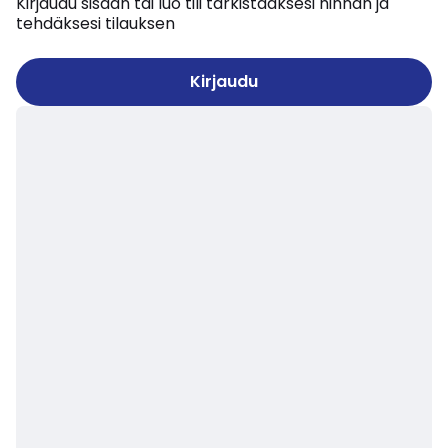
Kirjaudu sisään tai luo tili tarkistaaksesi hinnan ja
tehdäksesi tilauksen
Kirjaudu