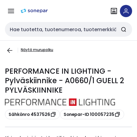
Siirry
Siirry
navigointiin
sisältöön
Haku
Näytä murupolku
PERFORMANCE IN LIGHTING -
Pylväskiinnike - A0660/1 GUELL 2
PYLVÄSKIINNIKE
Kopioi
Kopioi
Sähkönro 4537526
Sonepar-ID 100057235