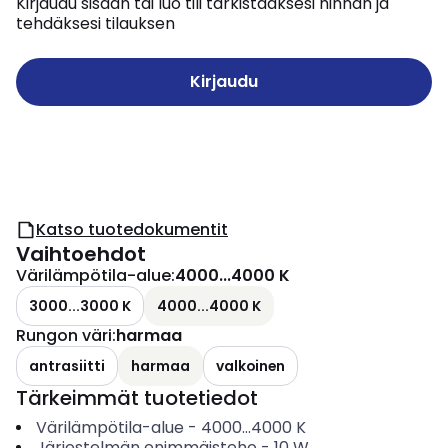
Kirjaudu sisään tai luo tili tarkistaaksesi hinnan ja
tehdäksesi tilauksen
Kirjaudu
Katso tuotedokumentit
Vaihtoehdot
Värilämpötila-alue
:
4000...4000 K
3000...3000 K
4000...4000 K
Rungon väri
:
harmaa
antrasiitti
harmaa
valkoinen
Tärkeimmät tuotetiedot
Värilämpötila-alue
-
4000...4000
K
Järjestelmän enimmäisteho
-
10
W