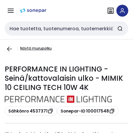
Siirry
Siirry
navigointiin
sisältöön
Haku
Näytä murupolku
PERFORMANCE IN LIGHTING -
Seinä/kattovalaisin ulko - MIMIK
10 CEILING TECH 10W 4K
Kopioi
Kopioi
Sähkönro 4537371
Sonepar-ID 100017548