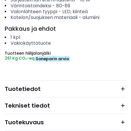
Värintoistoindeksi
-
80-89
Valonlähteen tyyppi
-
LED, kiinteä
Kotelon/suojuksen materiaali
-
alumiini
Pakkaus ja ehdot
1
kpl
Vakiokäyttötuote
Tuotteen hiilijalanjälki
261 Kg CO₂-eq
Soneparin arvio
Tuotetiedot
Tekniset tiedot
Tuotekuvaus