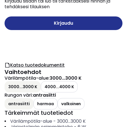
Kirjaudu sisään tai luo tili tarkistaaksesi hinnan ja
tehdäksesi tilauksen
Kirjaudu
Katso tuotedokumentit
Vaihtoehdot
Värilämpötila-alue
:
3000...3000 K
3000...3000 K
4000...4000 K
Rungon väri
:
antrasiitti
antrasiitti
harmaa
valkoinen
Tärkeimmät tuotetiedot
Värilämpötila-alue
-
3000...3000
K
Järjestelmän enimmäisteho
-
6
W