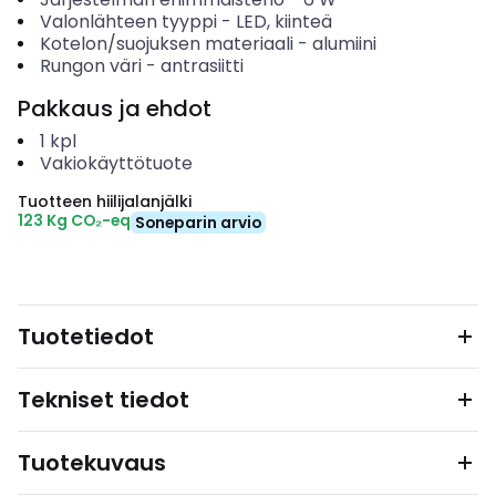
Valonlähteen tyyppi
-
LED, kiinteä
Kotelon/suojuksen materiaali
-
alumiini
Rungon väri
-
antrasiitti
Pakkaus ja ehdot
1
kpl
Vakiokäyttötuote
Tuotteen hiilijalanjälki
123 Kg CO₂-eq
Soneparin arvio
Tuotetiedot
Tekniset tiedot
Tuotekuvaus