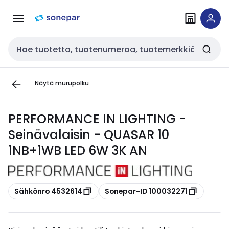
Siirry
Siirry
navigointiin
sisältöön
Haku
Näytä murupolku
PERFORMANCE IN LIGHTING -
Seinävalaisin - QUASAR 10
1NB+1WB LED 6W 3K AN
Kopioi
Kopioi
Sähkönro 4532614
Sonepar-ID 100032271