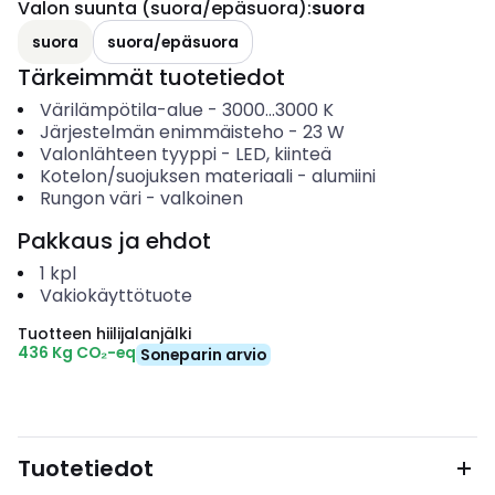
Valon suunta (suora/epäsuora)
:
suora
suora
suora/epäsuora
Tärkeimmät tuotetiedot
Värilämpötila-alue
-
3000...3000
K
Järjestelmän enimmäisteho
-
23
W
Valonlähteen tyyppi
-
LED, kiinteä
Kotelon/suojuksen materiaali
-
alumiini
Rungon väri
-
valkoinen
Pakkaus ja ehdot
1
kpl
Vakiokäyttötuote
Tuotteen hiilijalanjälki
436 Kg CO₂-eq
Soneparin arvio
Tuotetiedot