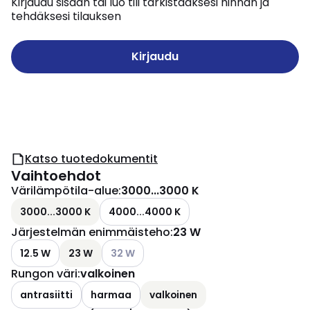
Kirjaudu sisään tai luo tili tarkistaaksesi hinnan ja
tehdäksesi tilauksen
Kirjaudu
Katso tuotedokumentit
Vaihtoehdot
Värilämpötila-alue
:
3000...3000 K
3000...3000 K
4000...4000 K
Järjestelmän enimmäisteho
:
23 W
Katso käytettävissä olevat vaihtoehdot
12.5 W
23 W
32 W
Rungon väri
:
valkoinen
antrasiitti
harmaa
valkoinen