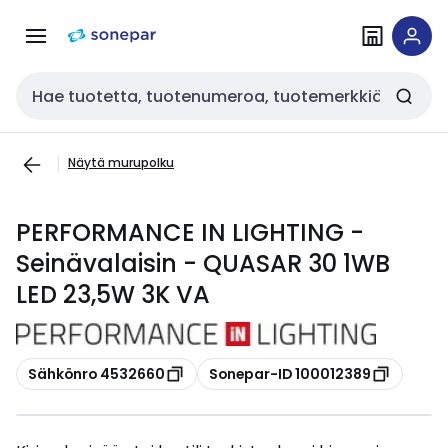
Siirry
Siirry
navigointiin
sisältöön
Haku
Näytä murupolku
PERFORMANCE IN LIGHTING -
Seinävalaisin - QUASAR 30 1WB
LED 23,5W 3K VA
Kopioi
Kopioi
Sähkönro 4532660
Sonepar-ID 100012389