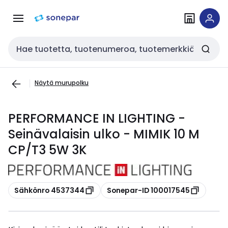
Siirry
Siirry
navigointiin
sisältöön
Haku
Näytä murupolku
PERFORMANCE IN LIGHTING -
Seinävalaisin ulko - MIMIK 10 M
CP/T3 5W 3K
Kopioi
Kopioi
Sähkönro 4537344
Sonepar-ID 100017545