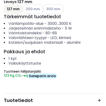
Leveys
:
127 mm
Katso käytettävissä olevat vaihtoehdot
Katso käytettävissä olevat vaihtoehd
127 mm
200 mm
300 mm
Tärkeimmät tuotetiedot
Värilämpötila-alue
-
3000...3000
K
Järjestelmän enimmäisteho
-
5
W
Värintoistoindeksi
-
80-89
Valonlähteen tyyppi
-
LED, kiinteä
Kotelon/suojuksen materiaali
-
alumiini
Pakkaus ja ehdot
1
kpl
Vakiokäyttötuote
Tuotteen hiilijalanjälki
123 Kg CO₂-eq
Soneparin arvio
Tuotetiedot