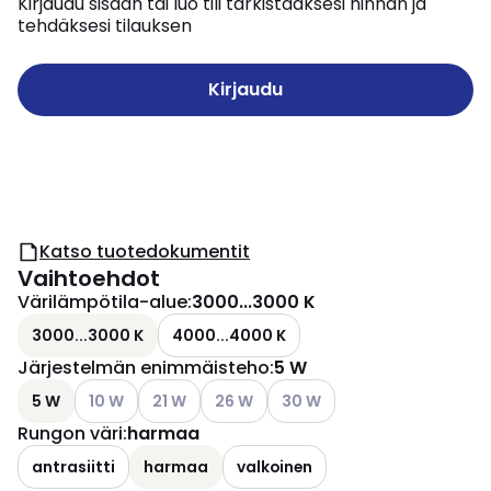
Kirjaudu sisään tai luo tili tarkistaaksesi hinnan ja
tehdäksesi tilauksen
Kirjaudu
Katso tuotedokumentit
Vaihtoehdot
Värilämpötila-alue
:
3000...3000 K
3000...3000 K
4000...4000 K
Järjestelmän enimmäisteho
:
5 W
Katso käytettävissä olevat vaihtoehdot
Katso käytettävissä olevat vaihtoehdot
Katso käytettävissä olevat vaihtoehd
Katso käytettävissä olevat v
5 W
10 W
21 W
26 W
30 W
Rungon väri
:
harmaa
antrasiitti
harmaa
valkoinen