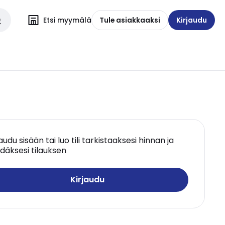
Etsi myymälä
Tule asiakkaaksi
Kirjaudu
jaudu sisään tai luo tili tarkistaaksesi hinnan ja
däksesi tilauksen
Kirjaudu