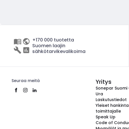
+170 000 tuotetta
Suomen laajin
sähkötarvikevalikoima
Seuraa meitä
Yritys
Sonepar Suomi
Ura
Laskutustiedot
Yleiset hankint
toimittajalle
Speak Up
Code of Condu
Myymälät ja my