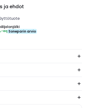
s ja ehdot
äyttötuote
ilijalanjälki
₂-eq
Soneparin arvio