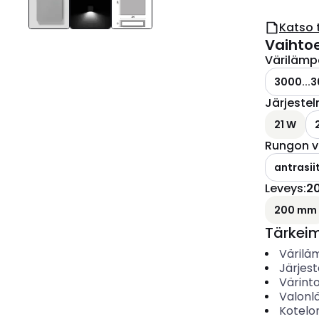
Katso 
Vaihto
Värilämp
3000...3
Järjeste
21 W
Rungon v
antrasiit
Leveys
:
2
200 mm
Tärkei
Värilä
Järjes
Värinto
Valonl
Kotelo