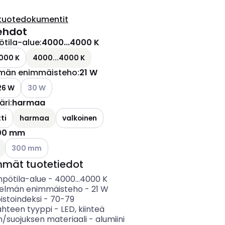
tuotedokumentit
ehdot
ötila-alue
:
4000...4000 K
000 K
4000...4000 K
lmän enimmäisteho
:
21 W
Katso käytettävissä olevat vaihtoehdot
26 W
30 W
äri
:
harmaa
ti
harmaa
valkoinen
00 mm
Katso käytettävissä olevat vaihtoehdot
300 mm
mmät tuotetiedot
mpötila-alue
-
4000...4000
K
telmän enimmäisteho
-
21
W
istoindeksi
-
70-79
ähteen tyyppi
-
LED, kiinteä
n/suojuksen materiaali
-
alumiini