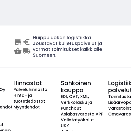
Huippuluokan logistiikka
Joustavat kuljetuspalvelut ja
varmat toimitukset kaikkialle
Suomeen.
Hinnastot
Sähköinen
Logistii
kauppa
palvelu
 Oy
Palveluhinnasto
Hinta- ja
EDI, OVT, XML,
Toimitust
tuotetiedostot
Verkkolasku ja
Lisäarvopa
aehdot
Myyntiehdot
Punchout
Varastoint
Asiakasvarasto APP
Omavaras
Valintatyökalut
ct
UKK
ynnin