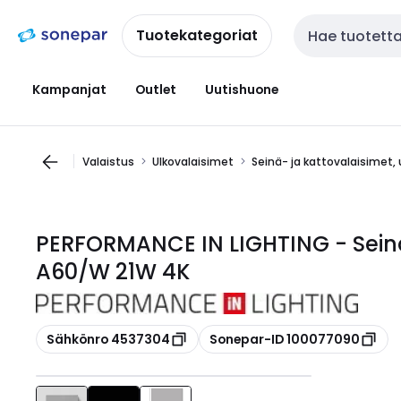
Siirry
Siirry
navigointiin
sisältöön
Tuotekategoriat
Haku
Kampanjat
Outlet
Uutishuone
Valaistus
Ulkovalaisimet
Seinä- ja kattovalaisimet, 
PERFORMANCE IN LIGHTING - Seinä
A60/W 21W 4K
Kopioi
Kopioi
Sähkönro 4537304
Sonepar-ID 100077090