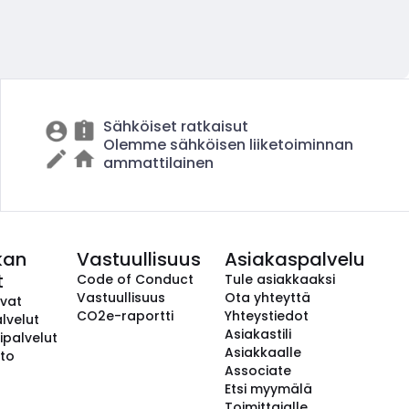
Sähköiset ratkaisut
Olemme sähköisen liiketoiminnan
ammattilainen
kan
Vastuullisuus
Asiakaspalvelu
t
Code of Conduct
Tule asiakkaaksi
Vastuullisuus
Ota yhteyttä
avat
CO2e-raportti
Yhteystiedot
lvelut
Asiakastili
ipalvelut
Asiakkaalle
to
Associate
Etsi myymälä
Toimittajalle