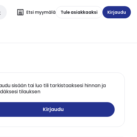
Etsi myymälä
Tule asiakkaaksi
Kirjaudu
jaudu sisään tai luo tili tarkistaaksesi hinnan ja
däksesi tilauksen
Kirjaudu