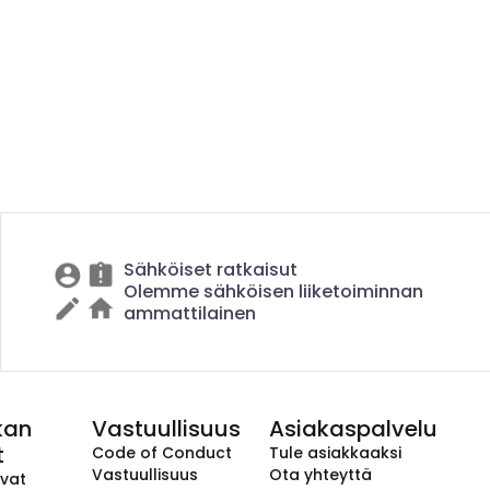
Sähköiset ratkaisut
Olemme sähköisen liiketoiminnan
ammattilainen
kan
Vastuullisuus
Asiakaspalvelu
t
Code of Conduct
Tule asiakkaaksi
Vastuullisuus
Ota yhteyttä
avat