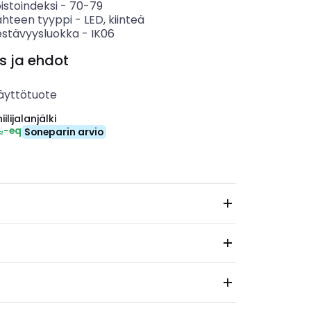
istoindeksi
-
70-79
ähteen tyyppi
-
LED, kiinteä
estävyysluokka
-
IK06
s ja ehdot
äyttötuote
ilijalanjälki
₂-eq
Soneparin arvio