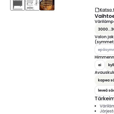
Katso 
Vaihto
Värilämp
3000...3
Valon ja
(symmet
Katso käyt
epäsymm
Himmenny
ei
kyl
Avauskul
kapea s
leveä s
Tärkei
Värilä
Järjes