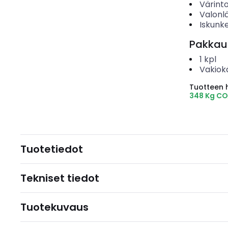
Värinto
Valonl
Iskunk
Pakkau
1
kpl
Vakiok
Tuotteen hi
348 Kg CO
Tuotetiedot
Tekniset tiedot
Tuotekuvaus