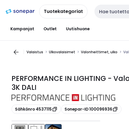
Siirry
Siirry
navigointiin
sisältöön
Tuotekategoriat
Haku
Kampanjat
Outlet
Uutishuone
Valaistus
Ulkovalaisimet
Valonheittimet, ulko
Val
PERFORMANCE IN LIGHTING - Valon
3K DALI
Kopioi
Kopioi
Sähkönro 4537115
Sonepar-ID 100096936