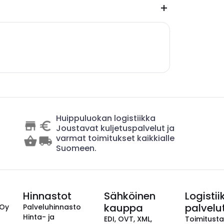
Huippuluokan logistiikka
Joustavat kuljetuspalvelut ja
varmat toimitukset kaikkialle
Suomeen.
Hinnastot
Sähköinen
Logistii
kauppa
palvelu
 Oy
Palveluhinnasto
Hinta- ja
EDI, OVT, XML,
Toimitust