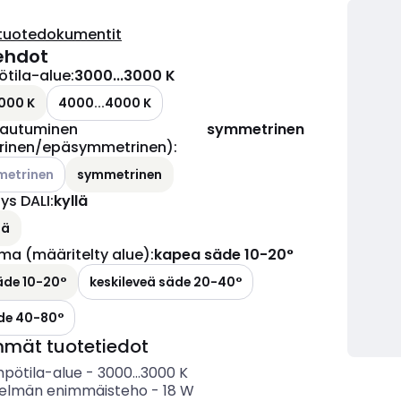
tuotedokumentit
ehdot
ötila-alue
:
3000...3000 K
000 K
4000...4000 K
kautuminen
symmetrinen
rinen/epäsymmetrinen)
:
ettävissä olevat vaihtoehdot
etrinen
symmetrinen
s DALI
:
kyllä
lä
ma (määritelty alue)
:
kapea säde 10-20°
äde 10-20°
keskileveä säde 20-40°
äde 40-80°
mmät tuotetiedot
mpötila-alue
-
3000...3000
K
telmän enimmäisteho
-
18
W