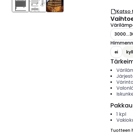
Katso 
Vaihto
Värilämp
3000...3
Himmenny
ei
kyl
Tärkei
Värilä
Järjes
Värinto
Valonl
Iskunk
Pakkau
1
kpl
Vakiok
Tuotteen hi