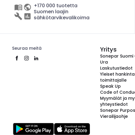
+170 000 tuotetta
Suomen laajin
sähkötarvikevalikoima
Seuraa meitä
Yritys
Sonepar Suomi
Ura
Laskutustiedot
Yleiset hankint
toimittajalle
Speak Up
Code of Condu
Myymälät ja my
yhteystiedot
Sonepar Purpo
Vierailijaohje