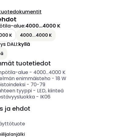
tuotedokumentit
ehdot
ötila-alue
:
4000...4000 K
000 K
4000...4000 K
s DALI
:
kyllä
lä
mmät tuotetiedot
mpötila-alue
-
4000...4000
K
telmän enimmäisteho
-
18
W
istoindeksi
-
70-79
ähteen tyyppi
-
LED, kiinteä
estävyysluokka
-
IK06
s ja ehdot
äyttötuote
ilijalanjälki