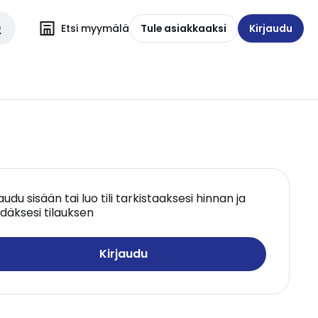
Etsi myymälä
Tule asiakkaaksi
Kirjaudu
jaudu sisään tai luo tili tarkistaaksesi hinnan ja
däksesi tilauksen
Kirjaudu