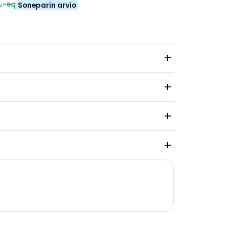
₂-eq
Soneparin arvio