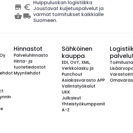
Huippuluokan logistiikka
Joustavat kuljetuspalvelut ja
varmat toimitukset kaikkialle
Suomeen.
Hinnastot
Sähköinen
Logistii
kauppa
palvelu
 Oy
Palveluhinnasto
Hinta- ja
EDI, OVT, XML,
Toimitust
tuotetiedostot
Verkkolasku ja
Lisäarvopa
aehdot
Myyntiehdot
Punchout
Varastoint
Asiakasvarasto APP
Omavaras
Valintatyökalut
ct
UKK
ynnin
Julkaisut
Yhteistyökumppanit
se
A-Z