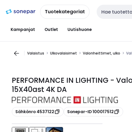
Siirry
Siirry
navigointiin
sisältöön
Tuotekategoriat
Haku
Kampanjat
Outlet
Uutishuone
Valaistus
Ulkovalaisimet
Valonheittimet, ulko
Val
PERFORMANCE IN LIGHTING - Valon
15X40ast 4K DA
Kopioi
Kopioi
Sähkönro 4537122
Sonepar-ID 100017512