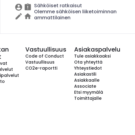
Sähköiset ratkaisut
Olemme sähköisen liiketoiminnan
ammattilainen
kan
Vastuullisuus
Asiakaspalvelu
t
Code of Conduct
Tule asiakkaaksi
Vastuullisuus
Ota yhteyttä
avat
CO2e-raportti
Yhteystiedot
lvelut
Asiakastili
ipalvelut
Asiakkaalle
to
Associate
Etsi myymälä
Toimittajalle