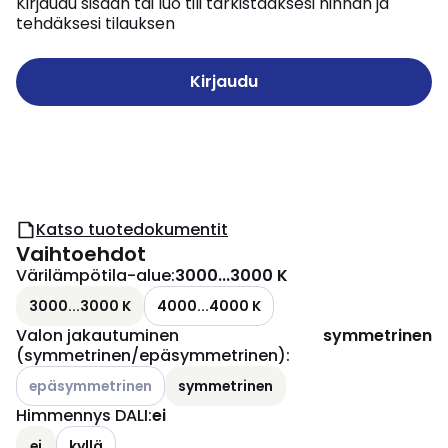
Kirjaudu sisään tai luo tili tarkistaaksesi hinnan ja
tehdäksesi tilauksen
Kirjaudu
Katso tuotedokumentit
Vaihtoehdot
Värilämpötila-alue
:
3000...3000 K
3000...3000 K
4000...4000 K
Valon jakautuminen
symmetrinen
(symmetrinen/epäsymmetrinen)
:
Katso käytettävissä olevat vaihtoehdot
epäsymmetrinen
symmetrinen
Himmennys DALI
:
ei
ei
kyllä