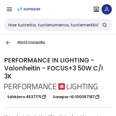
Siirry
Siirry
navigointiin
sisältöön
Haku
Näytä murupolku
PERFORMANCE IN LIGHTING -
Valonheitin - FOCUS+3 50W C/I
3K
Kopioi
Kopioi
Sähkönro 4537175
Sonepar-ID 100057187