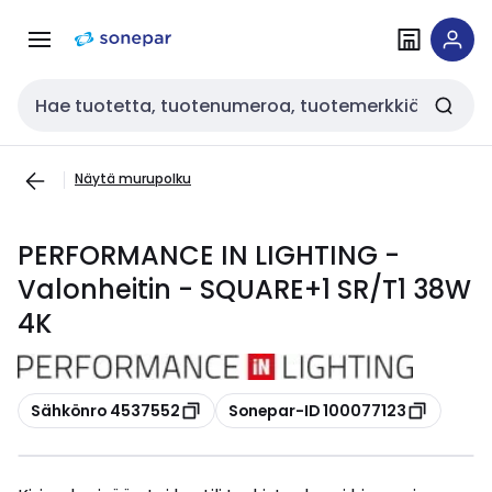
Siirry
Siirry
navigointiin
sisältöön
Haku
Näytä murupolku
PERFORMANCE IN LIGHTING -
Valonheitin - SQUARE+1 SR/T1 38W
4K
Kopioi
Kopioi
Sähkönro 4537552
Sonepar-ID 100077123