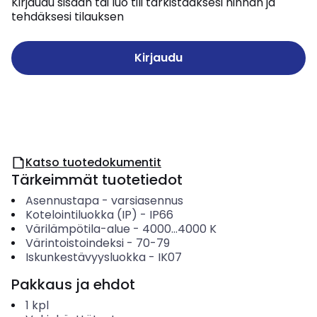
Kirjaudu sisään tai luo tili tarkistaaksesi hinnan ja
tehdäksesi tilauksen
Kirjaudu
Katso tuotedokumentit
Tärkeimmät tuotetiedot
Asennustapa
-
varsiasennus
Kotelointiluokka (IP)
-
IP66
Värilämpötila-alue
-
4000...4000
K
Värintoistoindeksi
-
70-79
Iskunkestävyysluokka
-
IK07
Pakkaus ja ehdot
1
kpl