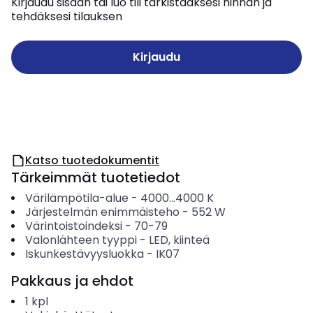
Kirjaudu sisään tai luo tili tarkistaaksesi hinnan ja
tehdäksesi tilauksen
Kirjaudu
Katso tuotedokumentit
Tärkeimmät tuotetiedot
Värilämpötila-alue
-
4000...4000
K
Järjestelmän enimmäisteho
-
552
W
Värintoistoindeksi
-
70-79
Valonlähteen tyyppi
-
LED, kiinteä
Iskunkestävyysluokka
-
IK07
Pakkaus ja ehdot
1
kpl