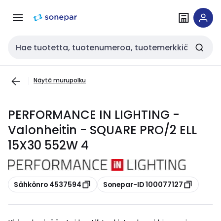
Siirry
Siirry
navigointiin
sisältöön
Haku
Näytä murupolku
PERFORMANCE IN LIGHTING -
Valonheitin - SQUARE PRO/2 ELL
15X30 552W 4
Kopioi
Kopioi
Sähkönro 4537594
Sonepar-ID 100077127