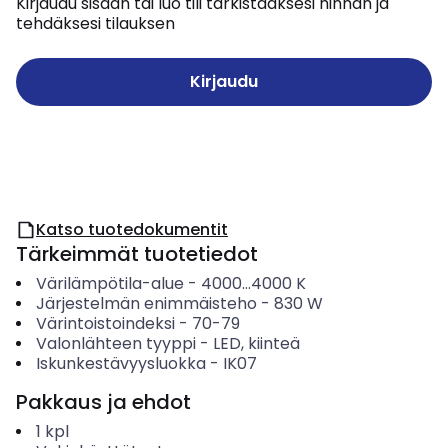
Kirjaudu sisään tai luo tili tarkistaaksesi hinnan ja
tehdäksesi tilauksen
Kirjaudu
Katso tuotedokumentit
Tärkeimmät tuotetiedot
Värilämpötila-alue
-
4000...4000
K
Järjestelmän enimmäisteho
-
830
W
Värintoistoindeksi
-
70-79
Valonlähteen tyyppi
-
LED, kiinteä
Iskunkestävyysluokka
-
IK07
Pakkaus ja ehdot
1
kpl