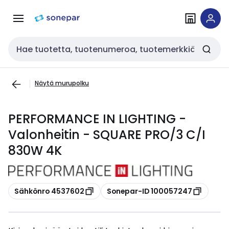
Siirry
Siirry
navigointiin
sisältöön
Haku
Näytä murupolku
PERFORMANCE IN LIGHTING -
Valonheitin - SQUARE PRO/3 C/I
830W 4K
Kopioi
Kopioi
Sähkönro 4537602
Sonepar-ID 100057247