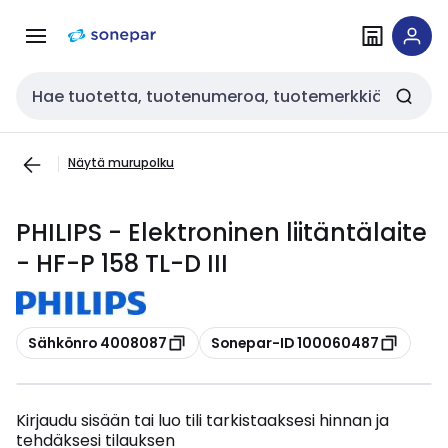
Siirry
Siirry
navigointiin
sisältöön
Haku
Näytä murupolku
PHILIPS - Elektroninen liitäntälaite
- HF-P 158 TL-D III
Kopioi
Kopioi
Sähkönro 4008087
Sonepar-ID 100060487
Kirjaudu sisään tai luo tili tarkistaaksesi hinnan ja
tehdäksesi tilauksen