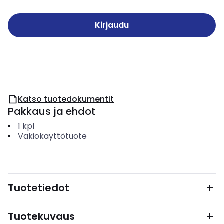
Kirjaudu
Katso tuotedokumentit
Pakkaus ja ehdot
1
kpl
Vakiokäyttötuote
Tuotetiedot
Tuotekuvaus