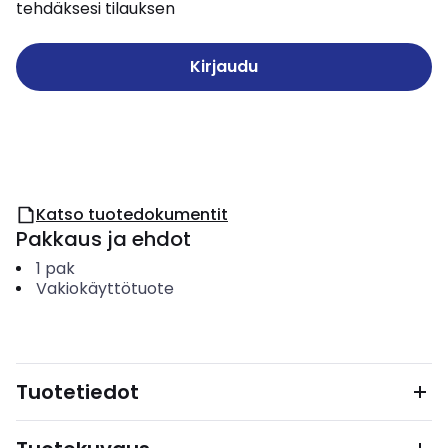
tehdäksesi tilauksen
Kirjaudu
Katso tuotedokumentit
Pakkaus ja ehdot
1
pak
Vakiokäyttötuote
Tuotetiedot