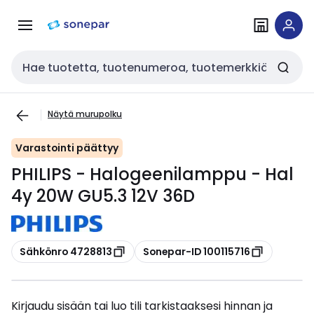
Siirry
Siirry
navigointiin
sisältöön
Haku
Näytä murupolku
Varastointi päättyy
PHILIPS - Halogeenilamppu - Hal
4y 20W GU5.3 12V 36D
Kopioi
Kopioi
Sähkönro 4728813
Sonepar-ID 100115716
Kirjaudu sisään tai luo tili tarkistaaksesi hinnan ja