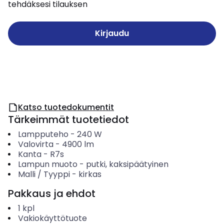
tehdäksesi tilauksen
Kirjaudu
Katso tuotedokumentit
Tärkeimmät tuotetiedot
Lampputeho
-
240
W
Valovirta
-
4900
lm
Kanta
-
R7s
Lampun muoto
-
putki, kaksipäätyinen
Malli / Tyyppi
-
kirkas
Pakkaus ja ehdot
1
kpl
Vakiokäyttötuote