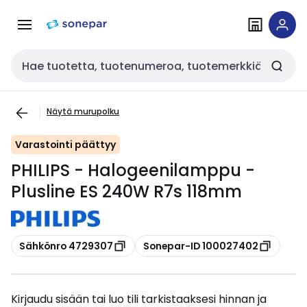
Siirry
Siirry
navigointiin
sisältöön
Haku
Näytä murupolku
Varastointi päättyy
PHILIPS - Halogeenilamppu -
Plusline ES 240W R7s 118mm
Kopioi
Kopioi
Sähkönro 4729307
Sonepar-ID 100027402
Kirjaudu sisään tai luo tili tarkistaaksesi hinnan ja