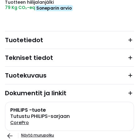
Tuotteen hiilijalanjälki
79 Kg CO₂-eq
Soneparin arvio
Tuotetiedot
Tekniset tiedot
Tuotekuvaus
Dokumentit ja linkit
PHILIPS -tuote
Tutustu PHILIPS-sarjaan
CorePro
Näytä murupolku