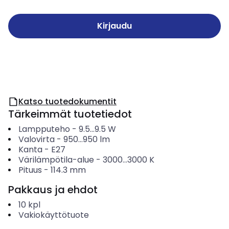
Kirjaudu
Katso tuotedokumentit
Tärkeimmät tuotetiedot
Lampputeho
-
9.5...9.5
W
Valovirta
-
950...950
lm
Kanta
-
E27
Värilämpötila-alue
-
3000...3000
K
Pituus
-
114.3
mm
Pakkaus ja ehdot
10
kpl
Vakiokäyttötuote