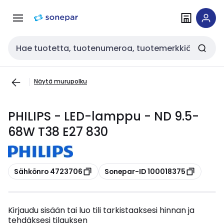
Siirry
Siirry
navigointiin
sisältöön
Haku
Näytä murupolku
PHILIPS - LED-lamppu - ND 9.5-
68W T38 E27 830
Kopioi
Kopioi
Sähkönro 4723706
Sonepar-ID 100018375
Kirjaudu sisään tai luo tili tarkistaaksesi hinnan ja
tehdäksesi tilauksen