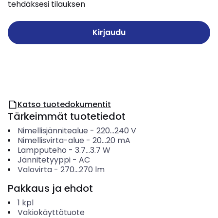
tehdäksesi tilauksen
Kirjaudu
Katso tuotedokumentit
Tärkeimmät tuotetiedot
Nimellisjännitealue
-
220...240
V
Nimellisvirta-alue
-
20...20
mA
Lampputeho
-
3.7...3.7
W
Jännitetyyppi
-
AC
Valovirta
-
270...270
lm
Pakkaus ja ehdot
1
kpl
Vakiokäyttötuote