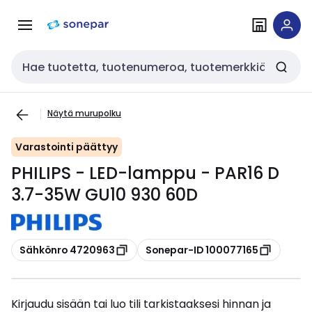
Siirry
Siirry
navigointiin
sisältöön
Haku
Näytä murupolku
Varastointi päättyy
PHILIPS - LED-lamppu - PAR16 D
3.7-35W GU10 930 60D
Kopioi
Kopioi
Sähkönro 4720963
Sonepar-ID 100077165
Kirjaudu sisään tai luo tili tarkistaaksesi hinnan ja