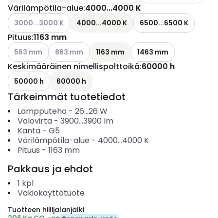
Värilämpötila-alue
:
4000...4000 K
Katso käytettävissä olevat vaihtoehdot
3000...3000 K
4000...4000 K
6500...6500 K
Pituus
:
1163 mm
Katso käytettävissä olevat vaihtoehdot
Katso käytettävissä olevat vaihtoehdot
563 mm
863 mm
1163 mm
1463 mm
Keskimääräinen nimellispolttoikä
:
60000 h
50000 h
60000 h
Tärkeimmät tuotetiedot
Lampputeho
-
26...26
W
Valovirta
-
3900...3900
lm
Kanta
-
G5
Värilämpötila-alue
-
4000...4000
K
Pituus
-
1163
mm
Pakkaus ja ehdot
1
kpl
Vakiokäyttötuote
Tuotteen hiilijalanjälki