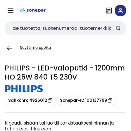
Siirry
Siirry
navigointiin
sisältöön
Haku
Näytä murupolku
PHILIPS - LED-valoputki - 1200mm
HO 26W 840 T5 230V
Kopioi
Kopioi
Sähkönro 4926012
Sonepar-ID 100137799
Kirjaudu sisään tai luo tili tarkistaaksesi hinnan ja
tehdäksesi tilauksen