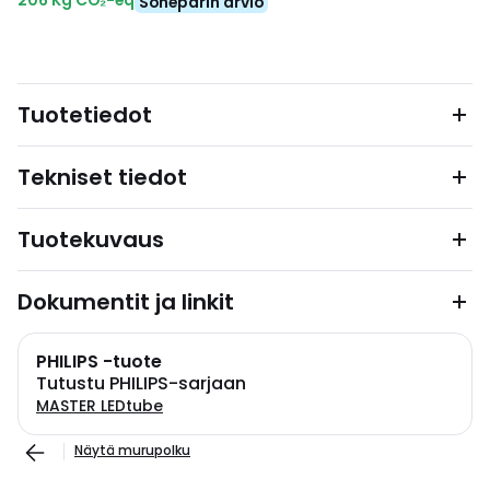
206 Kg CO₂-eq
Soneparin arvio
Tuotetiedot
Tekniset tiedot
Tuotekuvaus
Dokumentit ja linkit
PHILIPS -tuote
Tutustu PHILIPS-sarjaan
MASTER LEDtube
Näytä murupolku