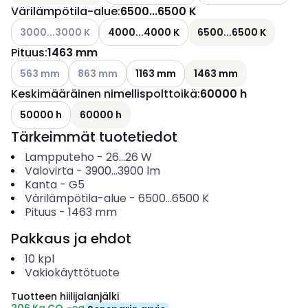
Värilämpötila-alue
:
6500...6500 K
Katso käytettävissä olevat vaihtoehdot
3000...3000 K
4000...4000 K
6500...6500 K
Pituus
:
1463 mm
Katso käytettävissä olevat vaihtoehdot
Katso käytettävissä olevat vaihtoehdot
563 mm
863 mm
1163 mm
1463 mm
Keskimääräinen nimellispolttoikä
:
60000 h
50000 h
60000 h
Tärkeimmät tuotetiedot
Lampputeho
-
26...26
W
Valovirta
-
3900...3900
lm
Kanta
-
G5
Värilämpötila-alue
-
6500...6500
K
Pituus
-
1463
mm
Pakkaus ja ehdot
10
kpl
Vakiokäyttötuote
Tuotteen hiilijalanjälki