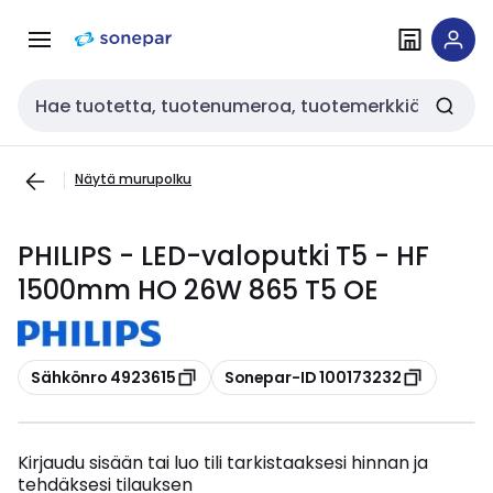
Siirry
Siirry
navigointiin
sisältöön
Haku
Näytä murupolku
PHILIPS - LED-valoputki T5 - HF
1500mm HO 26W 865 T5 OE
Kopioi
Kopioi
Sähkönro 4923615
Sonepar-ID 100173232
Kirjaudu sisään tai luo tili tarkistaaksesi hinnan ja
tehdäksesi tilauksen