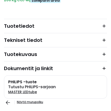
206 Kg CO₂-eq
Soneparin arvio
Tuotetiedot
Tekniset tiedot
Tuotekuvaus
Dokumentit ja linkit
PHILIPS -tuote
Tutustu PHILIPS-sarjaan
MASTER LEDtube
Näytä murupolku