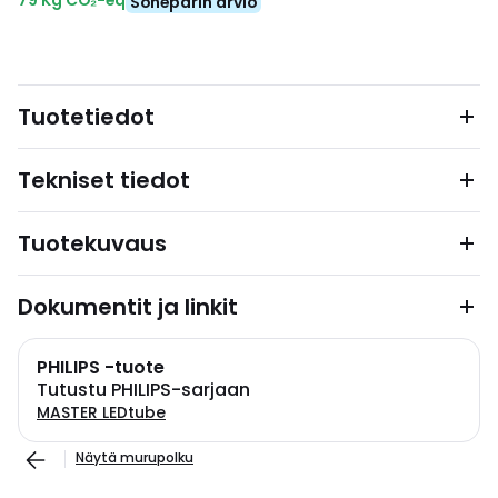
79 Kg CO₂-eq
Soneparin arvio
Tuotetiedot
Tekniset tiedot
Tuotekuvaus
Dokumentit ja linkit
PHILIPS -tuote
Tutustu PHILIPS-sarjaan
MASTER LEDtube
Näytä murupolku