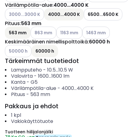
Värilämpötila-alue
:
4000...4000 K
Katso käytettävissä olevat vaihtoehdot
3000...3000 K
4000...4000 K
6500...6500 K
Pituus
:
563 mm
Katso käytettävissä olevat vaihtoehdot
Katso käytettävissä olevat vaihtoehd
Katso käytettävissä olev
563 mm
863 mm
1163 mm
1463 mm
Keskimääräinen nimellispolttoikä
:
60000 h
Katso käytettävissä olevat vaihtoehdot
50000 h
60000 h
Tärkeimmät tuotetiedot
Lampputeho
-
10.5...10.5
W
Valovirta
-
1600...1600
lm
Kanta
-
G5
Värilämpötila-alue
-
4000...4000
K
Pituus
-
563
mm
Pakkaus ja ehdot
1
kpl
Vakiokäyttötuote
Tuotteen hiilijalanjälki