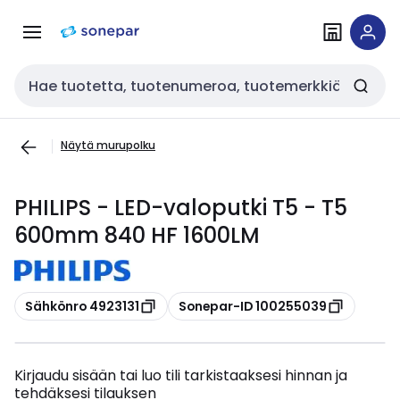
Siirry
Siirry
navigointiin
sisältöön
Haku
Näytä murupolku
PHILIPS - LED-valoputki T5 - T5
600mm 840 HF 1600LM
Kopioi
Kopioi
Sähkönro 4923131
Sonepar-ID 100255039
Kirjaudu sisään tai luo tili tarkistaaksesi hinnan ja
tehdäksesi tilauksen