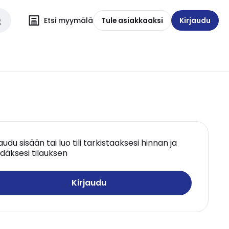
Etsi myymälä
Tule asiakkaaksi
Kirjaudu
jaudu sisään tai luo tili tarkistaaksesi hinnan ja
däksesi tilauksen
Kirjaudu