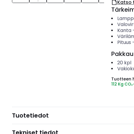
Katso 
Tärkei
Lampp
Valovir
Kanta
Värilä
Pituus
Pakkau
20
kpl
Vakiok
Tuotteen hi
112 Kg CO₂
Tuotetiedot
Tekniset tiedot