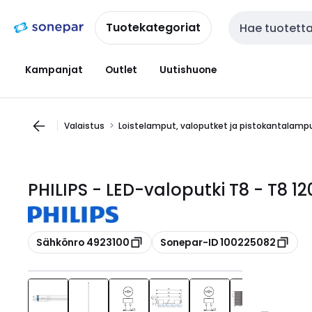
Siirry
Siirry
navigointiin
sisältöön
Tuotekategoriat
Haku
Kampanjat
Outlet
Uutishuone
Valaistus
Loistelamput, valoputket ja pistokantalamp
PHILIPS - LED-valoputki T8 - T8 
Kopioi
Kopioi
Sähkönro 4923100
Sonepar-ID 100225082