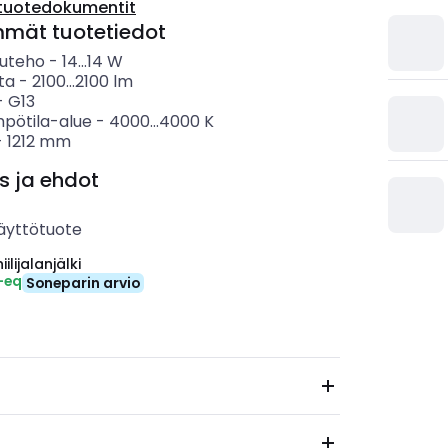
tuotedokumentit
mmät tuotetiedot
uteho
-
14...14
W
ta
-
2100...2100
lm
-
G13
mpötila-alue
-
4000...4000
K
-
1212
mm
s ja ehdot
äyttötuote
ilijalanjälki
-eq
Soneparin arvio