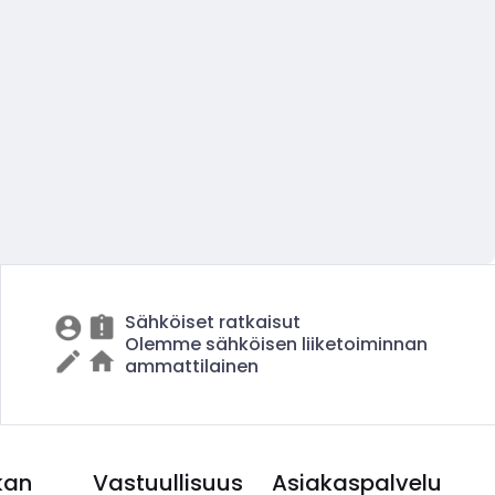
Sähköiset ratkaisut
Olemme sähköisen liiketoiminnan
ammattilainen
kan
Vastuullisuus
Asiakaspalvelu