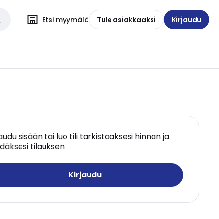
Etsi myymälä
Tule asiakkaaksi
Kirjaudu
jaudu sisään tai luo tili tarkistaaksesi hinnan ja
däksesi tilauksen
Kirjaudu