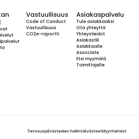
kan
Vastuullisuus
Asiakaspalvelu
t
Code of Conduct
Tule asiakkaaksi
Vastuullisuus
Ota yhteyttä
avat
CO2e-raportti
Yhteystiedot
lvelut
Asiakastili
ipalvelut
Asiakkaalle
to
Associate
Etsi myymälä
Toimittajalle
Tietosuoja
Evästeiden hallinta
Evästeet
Myyntiehdot