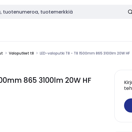
ut
Valoputket t8
LED-valoputki T8 - T8 1500mm 865 3100lm 20W HF
 1500mm 865 3100lm 20W HF
Kir
teh