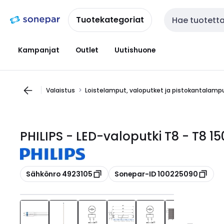
Siirry
Siirry
navigointiin
sisältöön
Tuotekategoriat
Haku
Kampanjat
Outlet
Uutishuone
Valaistus
Loistelamput, valoputket ja pistokantalamp
PHILIPS - LED-valoputki T8 - T8
Kopioi
Kopioi
Sähkönro 4923105
Sonepar-ID 100225090