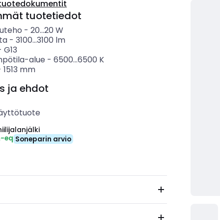
tuotedokumentit
mmät tuotetiedot
uteho
-
20...20
W
ta
-
3100...3100
lm
-
G13
mpötila-alue
-
6500...6500
K
-
1513
mm
s ja ehdot
äyttötuote
ilijalanjälki
₂-eq
Soneparin arvio