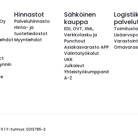
Hinnastot
Sähköinen
Logistii
kauppa
palvelu
 Oy
Palveluhinnasto
Hinta- ja
EDI, OVT, XML,
Toimitust
tuotetiedostot
Verkkolasku ja
Lisäarvopa
aehdot
Myyntiehdot
Punchout
Varastoint
Asiakasvarasto APP
Omavaras
Valintatyökalut
ct
UKK
ynnin
Julkaisut
Yhteistyökumppanit
se
A-Z
 11 | Y-tunnus: 0213785-2