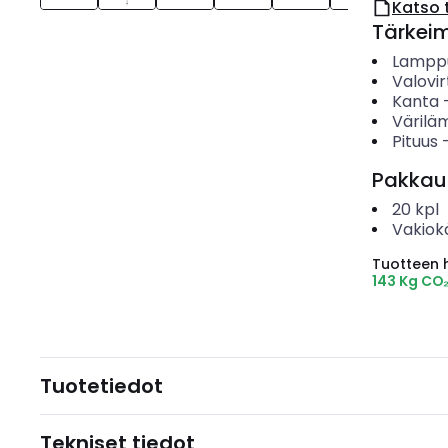
Katso 
Tärkei
Lampp
Valovir
Kanta
Värilä
Pituus
Pakkau
20
kpl
Vakiok
Tuotteen hi
143 Kg CO
Tuotetiedot
Tekniset tiedot