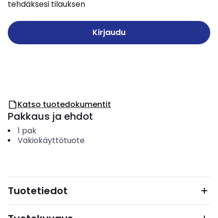
tehdäksesi tilauksen
Kirjaudu
Katso tuotedokumentit
Pakkaus ja ehdot
1
pak
Vakiokäyttötuote
Tuotetiedot