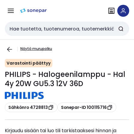
Siirry
Siirry
navigointiin
sisältöön
Haku
Näytä murupolku
Varastointi päättyy
PHILIPS - Halogeenilamppu - Hal
4y 20W GU5.3 12V 36D
Kopioi
Kopioi
Sähkönro 4728813
Sonepar-ID 100115716
Kirjaudu sisään tai luo tili tarkistaaksesi hinnan ja