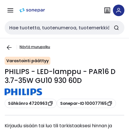
Siirry
Siirry
navigointiin
sisältöön
Haku
Näytä murupolku
Varastointi päättyy
PHILIPS - LED-lamppu - PAR16 D
3.7-35W GU10 930 60D
Kopioi
Kopioi
Sähkönro 4720963
Sonepar-ID 100077165
Kirjaudu sisään tai luo tili tarkistaaksesi hinnan ja