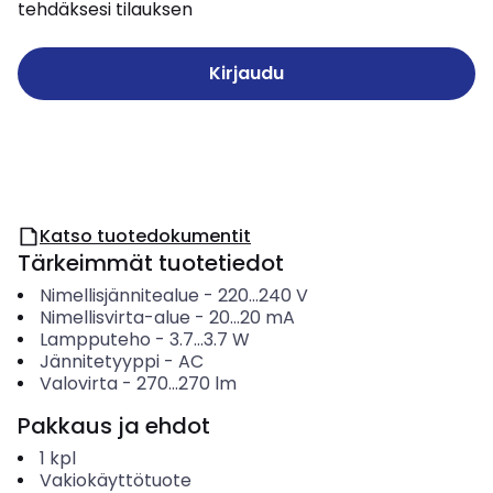
tehdäksesi tilauksen
Kirjaudu
Katso tuotedokumentit
Tärkeimmät tuotetiedot
Nimellisjännitealue
-
220...240
V
Nimellisvirta-alue
-
20...20
mA
Lampputeho
-
3.7...3.7
W
Jännitetyyppi
-
AC
Valovirta
-
270...270
lm
Pakkaus ja ehdot
1
kpl
Vakiokäyttötuote