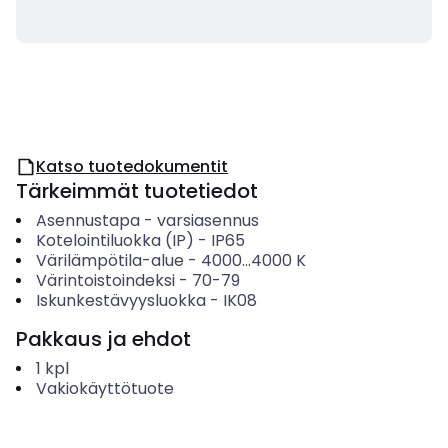
Katso tuotedokumentit
Tärkeimmät tuotetiedot
Asennustapa
-
varsiasennus
Kotelointiluokka (IP)
-
IP65
Värilämpötila-alue
-
4000...4000
K
Värintoistoindeksi
-
70-79
Iskunkestävyysluokka
-
IK08
Pakkaus ja ehdot
1
kpl
Vakiokäyttötuote