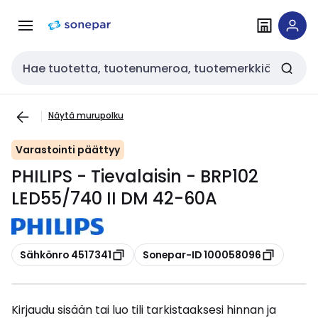
Siirry
Siirry
navigointiin
sisältöön
Haku
Näytä murupolku
Varastointi päättyy
PHILIPS - Tievalaisin - BRP102
LED55/740 II DM 42-60A
Kopioi
Kopioi
Sähkönro 4517341
Sonepar-ID 100058096
Kirjaudu sisään tai luo tili tarkistaaksesi hinnan ja