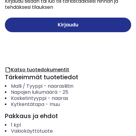
Kirjaudu sisään tai luo tili tarkistaaksesi hinnan ja
tehdäksesi tilauksen
Kirjaudu
Katso tuotedokumentit
Tärkeimmät tuotetiedot
Malli / Tyyppi
-
naarasliitin
Napojen lukumäärä
-
25
Kosketintyyppi
-
naaras
Kytkentätapa
-
muu
Pakkaus ja ehdot
1
kpl
Vakiokäyttötuote