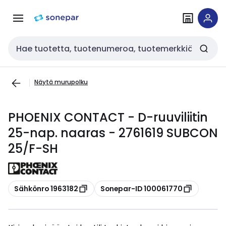
Siirry
Siirry
navigointiin
sisältöön
Haku
Näytä murupolku
PHOENIX CONTACT - D-ruuviliitin
25-nap. naaras - 2761619 SUBCON
25/F-SH
Kopioi
Kopioi
Sähkönro 1963182
Sonepar-ID 100061770