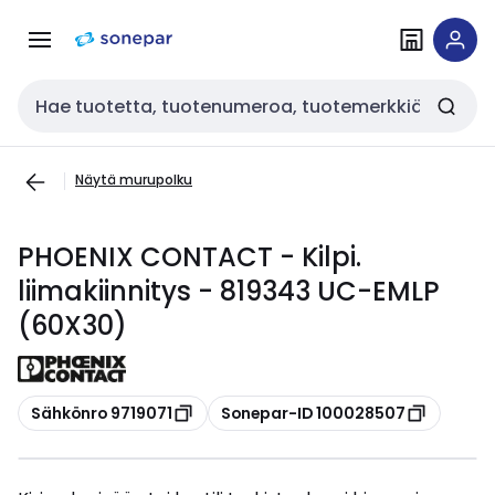
Siirry
Siirry
navigointiin
sisältöön
Haku
Näytä murupolku
PHOENIX CONTACT - Kilpi.
liimakiinnitys - 819343 UC-EMLP
(60X30)
Kopioi
Kopioi
Sähkönro 9719071
Sonepar-ID 100028507