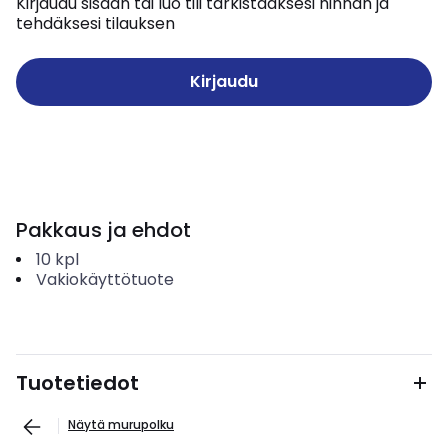
Kirjaudu sisään tai luo tili tarkistaaksesi hinnan ja
tehdäksesi tilauksen
Kirjaudu
Pakkaus ja ehdot
10
kpl
Vakiokäyttötuote
Tuotetiedot
Näytä murupolku