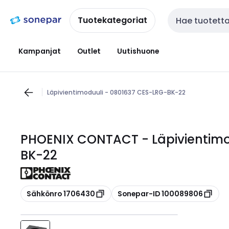
Siirry
Siirry
navigointiin
sisältöön
Tuotekategoriat
Haku
Kampanjat
Outlet
Uutishuone
Läpivientimoduuli - 0801637 CES-LRG-BK-22
PHOENIX CONTACT - Läpivientimo
BK-22
Kopioi
Kopioi
Sähkönro 1706430
Sonepar-ID 100089806