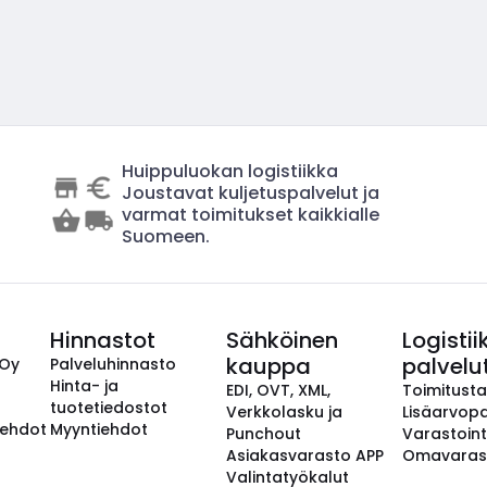
Huippuluokan logistiikka
Joustavat kuljetuspalvelut ja
varmat toimitukset kaikkialle
Suomeen.
Hinnastot
Sähköinen
Logistii
kauppa
palvelu
 Oy
Palveluhinnasto
Hinta- ja
EDI, OVT, XML,
Toimitust
tuotetiedostot
Verkkolasku ja
Lisäarvopa
aehdot
Myyntiehdot
Punchout
Varastoint
Asiakasvarasto APP
Omavaras
Valintatyökalut