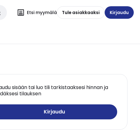
Etsi myymälä
Tule asiakkaaksi
Kirjaudu
jaudu sisään tai luo tili tarkistaaksesi hinnan ja
däksesi tilauksen
Kirjaudu