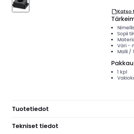
Katso 
Tärkei
Nimelli
Sopii ti
Materia
Väri
-
Malli /
Pakkau
1
kpl
Vakiok
Tuotetiedot
Tekniset tiedot