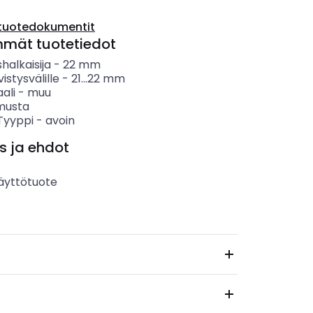
tuotedokumentit
mmät tuotetiedot
shalkaisija
-
22
mm
ivistysvälille
-
21...22
mm
ali
-
muu
musta
 Tyyppi
-
avoin
s ja ehdot
äyttötuote