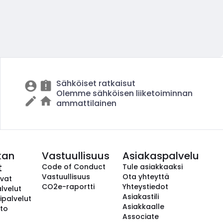
Sähköiset ratkaisut
Olemme sähköisen liiketoiminnan
ammattilainen
kan
Vastuullisuus
Asiakaspalvelu
t
Code of Conduct
Tule asiakkaaksi
Vastuullisuus
Ota yhteyttä
avat
CO2e-raportti
Yhteystiedot
lvelut
Asiakastili
ipalvelut
Asiakkaalle
to
Associate