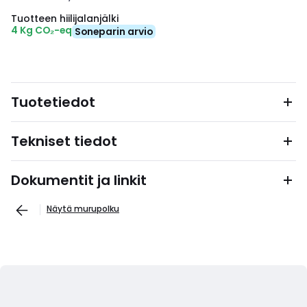
Tuotteen hiilijalanjälki
4 Kg CO₂-eq
Soneparin arvio
Tuotetiedot
Tekniset tiedot
Dokumentit ja linkit
Näytä murupolku