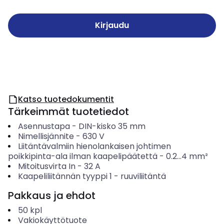
Kirjaudu
Katso tuotedokumentit
Tärkeimmät tuotetiedot
Asennustapa
-
DIN-kisko 35 mm
Nimellisjännite
-
630
V
Liitäntävalmiin hienolankaisen johtimen
poikkipinta-ala ilman kaapelipäätettä
-
0.2...4
mm²
Mitoitusvirta In
-
32
A
Kaapeliliitännän tyyppi 1
-
ruuviliitäntä
Pakkaus ja ehdot
50
kpl
Vakiokäyttötuote