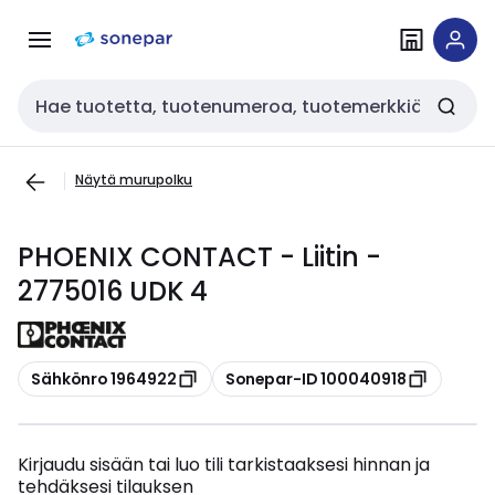
Siirry
Siirry
navigointiin
sisältöön
Haku
Näytä murupolku
PHOENIX CONTACT - Liitin -
2775016 UDK 4
Kopioi
Kopioi
Sähkönro 1964922
Sonepar-ID 100040918
Kirjaudu sisään tai luo tili tarkistaaksesi hinnan ja
tehdäksesi tilauksen