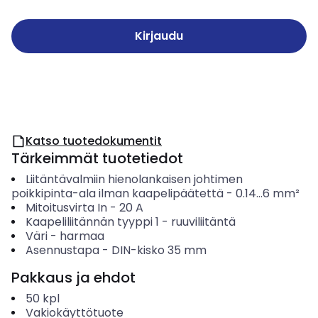
Kirjaudu
Katso tuotedokumentit
Tärkeimmät tuotetiedot
Liitäntävalmiin hienolankaisen johtimen
poikkipinta-ala ilman kaapelipäätettä
-
0.14...6
mm²
Mitoitusvirta In
-
20
A
Kaapeliliitännän tyyppi 1
-
ruuviliitäntä
Väri
-
harmaa
Asennustapa
-
DIN-kisko 35 mm
Pakkaus ja ehdot
50
kpl
Vakiokäyttötuote