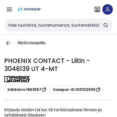
Siirry
Siirry
navigointiin
sisältöön
Haku
Näytä murupolku
PHOENIX CONTACT - Liitin -
3046139 UT 4-MT
Kopioi
Kopioi
Sähkönro 1963557
Sonepar-ID 100102905
Kirjaudu sisään tai luo tili tarkistaaksesi hinnan ja
tehdäksesi tilauksen